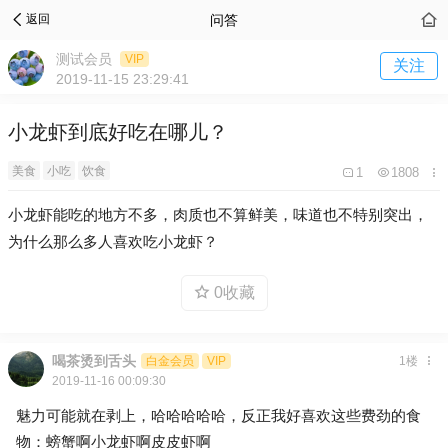
问答
返回
测试会员
VIP
关注
2019-11-15 23:29:41
小龙虾到底好吃在哪儿？
美食
小吃
饮食
1
1808
小龙虾能吃的地方不多，肉质也不算鲜美，味道也不特别突出，
为什么那么多人喜欢吃小龙虾？
0收藏
喝茶烫到舌头
白金会员
VIP
1楼
2019-11-16 00:09:30
魅力可能就在剥上，哈哈哈哈哈，反正我好喜欢这些费劲的食
物：螃蟹啊小龙虾啊皮皮虾啊